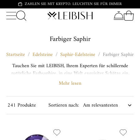
ZAHLEN SIE MIT KRYPTO. LEUCHTEN SIE FÜR IMMER
Farbiger Saphir
Startseite
/
Edelsteine
/
Saphir-Edelsteine
/
Farbiger Saphir
Tauchen Sie mit LEIBISH, Ihrem Experten für schillernde
natürliche Farbsaphire, in eine Welt exquisiter Schätze ein.
Werten Sie Ihren Stil mit unserem erstklassigen Schmuck aus
Mehr lesen
Farbsaphir-Edelsteinen auf und entdecken Sie den Reiz der
Perfektion.
241 Produkte
Sortieren nach: