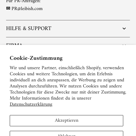
Für PR-Anfragen:
✉
PR@leibish.com
HILFE & SUPPORT
FIRMA
Cookie-Zustimmung
RICHTLINIEN & RECHTLICHES
Wir und unsere Partner, einschließlich Shopify, verwenden
Cookies und weitere Technologien, um dein Erlebnis
POPULÄRE ARTIKEL
individuell an dich anzupassen, dir Werbung zu zeigen und
Analysen durchzuführen. Wir nutzen Cookies und andere
Technologien für diese Zwecke nur mit deiner Zustimmung.
FOLGEN SIE UNS:
Mehr Informationen findest du in unserer
Datenschutzerklärung
Deutsch
Akzeptieren
USD $